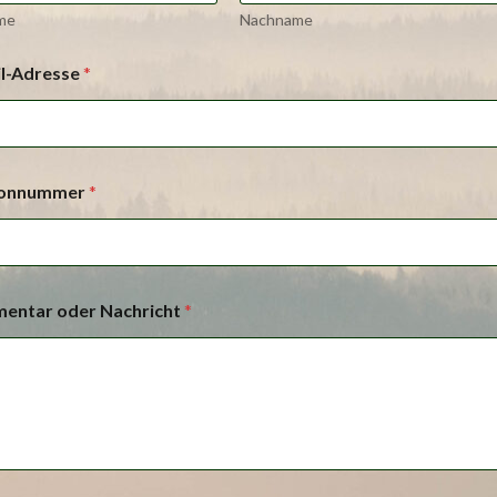
me
Nachname
il-Adresse
*
fonnummer
*
entar oder Nachricht
*