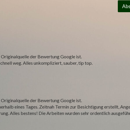
m
Ab
e
r
N
a
c
h
r
i
c
 Originalquelle der Bewertung Google ist.
h
t
hnell weg. Alles unkompliziert, sauber, tip top.
K
o
m
m
e
n
 Originalquelle der Bewertung Google ist.
t
nerhalb eines Tages. Zeitnah Termin zur Besichtigung erstellt, Ang
a
r
g. Alles bestens! Die Arbeiten wurden sehr ordentlich ausgeführt