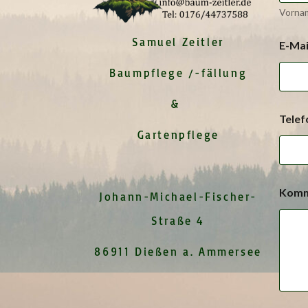
Vorna
Samuel Zeitler
E-Ma
Baumpflege /-fällung
&
Tele
Gartenpflege
T
Komm
e
Johann-Michael-Fischer-
l
Straße 4
e
f
o
86911 Dießen a. Ammersee
n
n
u
m