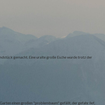
undstück gemacht. Eine uralte große Esche wurde trotz der
m Garten einen großen "problembaum" gefällt, der gefahr lief,