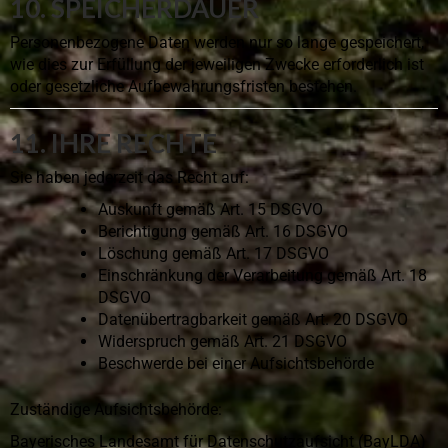
10. SPEICHERDAUER
Personenbezogene Daten werden nur so lange gespeichert,
wie dies zur Erfüllung der jeweiligen Zwecke erforderlich ist
oder gesetzliche Aufbewahrungsfristen bestehen.
11. IHRE RECHTE
Sie haben jederzeit das Recht auf:
Auskunft gemäß Art. 15 DSGVO
Berichtigung gemäß Art. 16 DSGVO
Löschung gemäß Art. 17 DSGVO
Einschränkung der Verarbeitung gemäß Art. 18
DSGVO
Datenübertragbarkeit gemäß Art. 20 DSGVO
Widerspruch gemäß Art. 21 DSGVO
Beschwerde bei einer Aufsichtsbehörde
Zuständige Aufsichtsbehörde:
Bayerisches Landesamt für Datenschutzaufsicht (BayLDA)