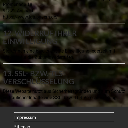
Promenade 18
91522 Ansbach
https://www.lda.bayern.de/
12. WIDERRUF IHRER
EINWILLIGUNG
Sie können eine bereits erteilte Einwilligung jederzeit mit
Wirkung für die Zukunft widerrufen.
13. SSL- BZW. TLS-
VERSCHLÜSSELUNG
Diese Website nutzt aus Sicherheitsgründen und zum Schutz
vertraulicher Inhalte eine SSL- bzw. TLS-Verschlüsselung.
Impressum
Sitemap