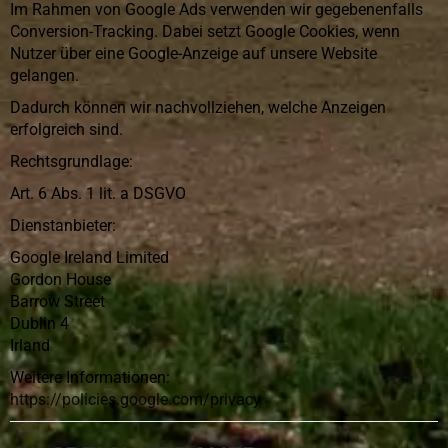
Im Rahmen von Google Ads verwenden wir gegebenenfalls
Conversion-Tracking. Dabei setzt Google Cookies, wenn
Nutzer über eine Google-Anzeige auf unsere Website
gelangen.
Dadurch können wir nachvollziehen, welche Anzeigen
erfolgreich sind.
Rechtsgrundlage:
Art. 6 Abs. 1 lit. a DSGVO
Dienstanbieter:
Google Ireland Limited
Gordon House
Barrow Street
Dublin 4
Irland
Weitere Informationen:
https://policies.google.com/privacy