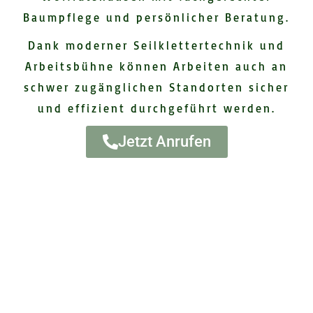
Baumpflege und persönlicher Beratung.
Dank moderner Seilklettertechnik und
Arbeitsbühne können Arbeiten auch an
schwer zugänglichen Standorten sicher
und effizient durchgeführt werden.
Jetzt Anrufen